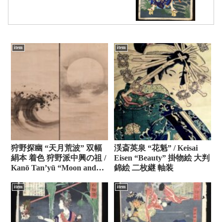
item
item
狩野探幽 “天月荒波” 双幅
渓斎英泉 “花魁” / Keisai
絹本 着色 狩野派中興の祖 /
Eisen “Beauty” 掛物絵 大判
Kanō Tan’yū “Moon and
錦絵 二枚継 軸装
Waves”
item
item