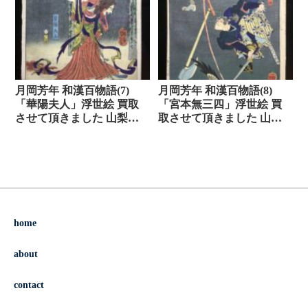
月岡芳年 和漢百物語(7)
月岡芳年 和漢百物語(8)
「華陽夫人」浮世絵 買取
「宮本無三四」浮世絵 買
させて頂きました 山梨市
取させて頂きました 山梨
より
市より
home
about
contact