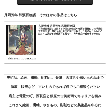
月岡芳年 和漢百物語 そのほかの作品はこちら
入荷情報 月岡芳年 和漢百物語
「和漢百物語」は日本と中国の妖怪話や奇譚を題材にした浮世絵
で芳年27歳、慶応元年(1865)に発行されました有名な「ちみどろ
絵」へと繋がる残酷描写も見られ、芳年作品の醍醐味を味わえる
浮世絵となっています「和漢百物語」は全26図からなりますが、
今回買取させて頂いたのはそのうちの12図画像をクリックすると
各作品の詳細が見られます
akira-antiques.com
美術品、絵画、掛軸、彫刻etc、骨董、古道具や思い出の品まで
買取 販売など 古いものであれば何でもご相談ください
店主は骨董の町、西荻窪と銀座の古美術商でキャリアを積み
これまで絵画、掛軸、やきもの、彫刻などの美術品を中心に