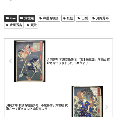
item
浮世絵
和漢百物語
妖怪
山梨
月岡芳年
豊臣秀吉
買取
月岡芳年 和漢百物語(8)「宮本無三四」浮世絵 買
取させて頂きました 山梨市より
月岡芳年 和漢百物語(10)「不破伴作」浮世絵 買
取させて頂きました 山梨市より