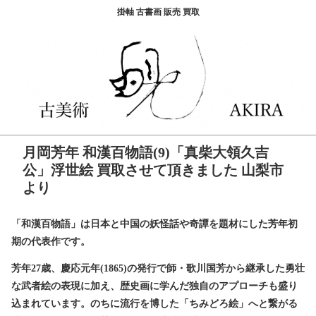
掛軸 古書画 販売 買取
月岡芳年 和漢百物語(9)「真柴大領久吉
公」浮世絵 買取させて頂きました 山梨市
より
「和漢百物語」は日本と中国の妖怪話や奇譚を題材にした芳年初
期の代表作です。
芳年27歳、慶応元年(1865)の発行で師・歌川国芳から継承した勇壮
な武者絵の表現に加え、歴史画に学んだ独自のアプローチも盛り
込まれています。のちに流行を博した「ちみどろ絵」へと繋がる