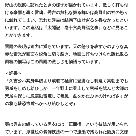
野山の視察に訪れたときの様子が描かれています。激しく打ち付
ける豪雨と轟く雷鳴。秀吉の無礼な振る舞いは高野山の神の怒り
に触れてしまい、恐れた秀吉は結局下山せざるを得なかったとい
います。この逸話は『太閤記 巻十六高野詣之事』などに見るこ
とができます。
雷雨の表現は迫力に満ちています。天の怒りを表すかのような真
赤な雷光が画面を鋭角に切り裂き、地面に打ちつけられ跳ね返る
雨粒の描写はこの風雨の激しさを物語っています。
＜詞書＞
『久吉公ハ其身卑賎より成發て極官に登庸なし剰遠く異朝までも
勇威をしめし給ひしが 一年野山に登上して密戒を試んと大師の
穴居を探しに忽震動雷電して暴風 盆をかたぶきのければさすが
の将も駭恐怖麓へかへり給ひしとぞ』
実は秀吉の纏っている黒衣には「正面摺」という技法が用いられ
ています。浮世絵の装飾技法の一つで濃墨で摺られた箇所に文様