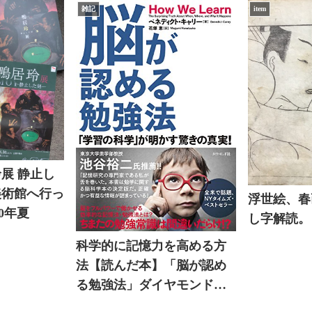
雑記
item
玲展 静止し
美術館へ行っ
浮世絵、春
0年夏
し字解読。
科学的に記憶力を高める方
法【読んだ本】「脳が認め
る勉強法」ダイヤモンド社
ベネディクト・キャリー著