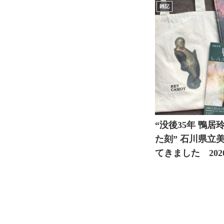
雑記
“没後35年 鴨居
た刻” 石川県立
てきました 202