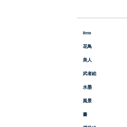
item
花鳥
美人
武者絵
水墨
風景
書