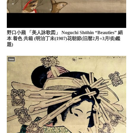
野口小蘋 「美人詠歌図」 Noguchi Shōhin “Beauties” 絹
本 着色 共箱 (明治丁未(1907)花朝節(旧暦2月=3月頃)鑑
題)
item