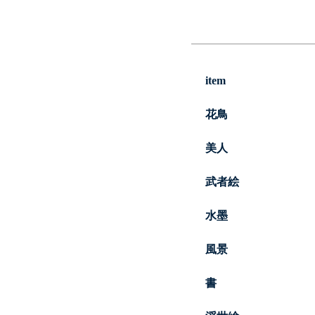
item
花鳥
美人
武者絵
水墨
風景
書