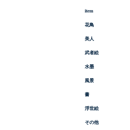
item
花鳥
美人
武者絵
水墨
風景
書
浮世絵
その他