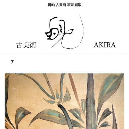
掛軸 古書画 販売 買取
７