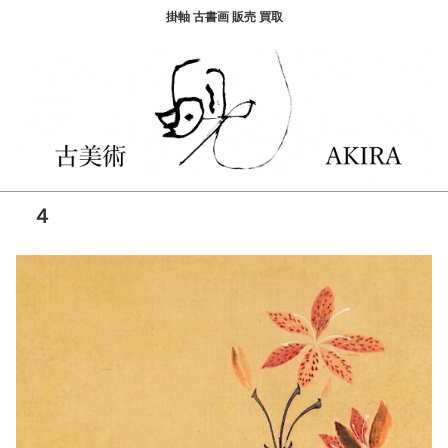
掛軸 古書画 販売 買取
４