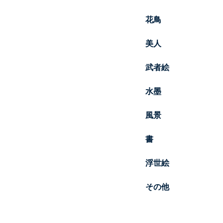
花鳥
美人
武者絵
水墨
風景
書
浮世絵
その他